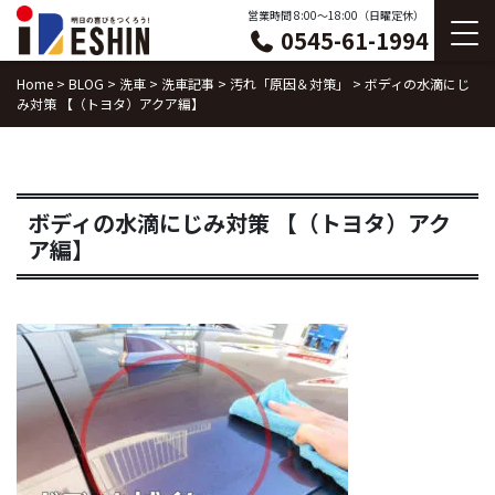
Skip
営業時間 8:00〜18:00（日曜定休）
0545-61-1994
to
content
Home
>
BLOG
>
洗車
>
洗車記事
>
汚れ「原因＆対策」
>
ボディの水滴にじ
み対策 【（トヨタ）アクア編】
ボディの水滴にじみ対策 【（トヨタ）アク
ア編】