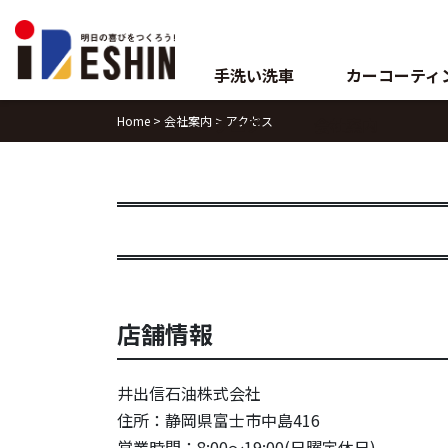
Skip
to
content
手洗い洗車
カーコーティ
Home
>
会社案内
>
アクセス
ブログ
会社案内
店舗情報
井出信石油株式会社
住所：静岡県富士市中島416
営業時間：8:00～19:00(日曜定休日)