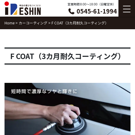
Skip
営業時間 8:00〜18:00（日曜定休）
0545-61-1994
to
content
Home
>
カーコーティング
>
F COAT（3カ月耐久コーティング）
F COAT（3カ月耐久コーティング）