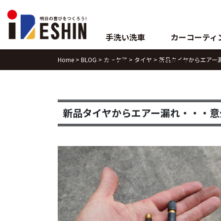
Skip
to
content
手洗い洗車
カーコーティ
Home
>
BLOG
>
カーケア
>
タイヤ
>
新品タイヤからエアー
ブログ
会社案内
新品タイヤからエアー漏れ・・・意