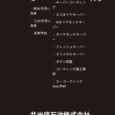
キーパーコーティン
グ
純水手洗い
洗車
エコダイヤキーパー
３ph手洗い
Wダイヤモンドキー
洗車
パー
洗車予約
ダイヤモンドキーパ
ー
フレッシュキーパー
クリスタルキーパー
ボディ研磨
コーティング施工事
例
カーコーティング
Web予約
井出信石油株式会社