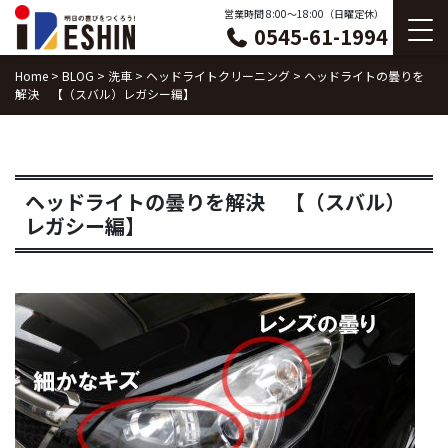
Skip
営業時間 8:00〜18:00（日曜定休）
0545-61-1994
to
content
Home
>
BLOG
>
洗車
>
ヘッドライトクリーニング
>
ヘッドライトの曇りを
解決 【（スバル）レガシー編】
ヘッドライトの曇りを解決 【（スバル）
レガシー編】