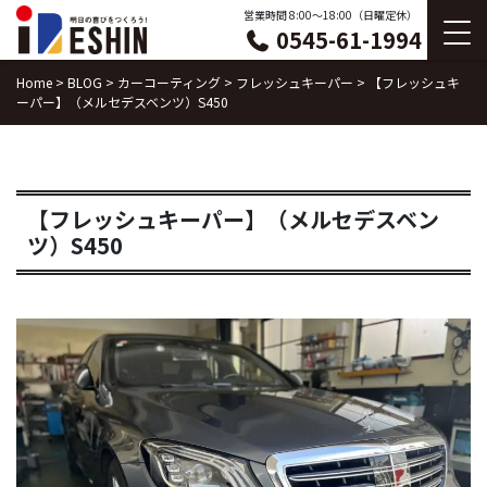
Skip
営業時間 8:00〜18:00（日曜定休）
0545-61-1994
to
content
Home
>
BLOG
>
カーコーティング
>
フレッシュキーパー
>
【フレッシュキ
ーパー】（メルセデスベンツ）S450
【フレッシュキーパー】（メルセデスベン
ツ）S450