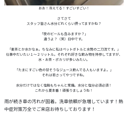
おお！冷えてる！すごいすごい！
さてさて
スタッフ皆さん水分どれくらい摂ってますかね？
「夜のビールも含みますか？」
違うよ？（笑）日中です。
「麦茶とか水かなぁ。ちなみに私はペットボトルと水筒の二刀流です。」
仕事中だいたい１〜２リットル。それぞれ好きな飲み物を持参してますが、
水・お茶・ポカリが多いみたい。
「たまにすごい色の甘そうなジュース飲んでる人もいますよ。」
それは若さってやつですね。
水分だけではなく塩飴もちゃんと常備。水分と塩分必須必須！
これから夏本番！頑張りましょうね！
雨が続き車の汚れが固着。洗車依頼が急増しています！熱
中症対策万全でご来店お待ちしております！