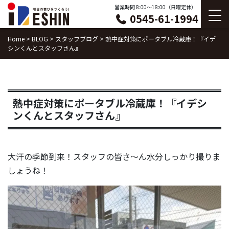
Skip
営業時間 8:00〜18:00（日曜定休）
0545-61-1994
to
content
Home
>
BLOG
>
スタッフブログ
>
熱中症対策にポータブル冷蔵庫！『イデ
シンくんとスタッフさん』
熱中症対策にポータブル冷蔵庫！『イデシ
ンくんとスタッフさん』
大汗の季節到来！スタッフの皆さ〜ん水分しっかり撮りま
しょうね！