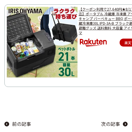
【クーポン利用で27,640円★8/17 
迄】ポータブル 冷蔵庫 冷凍庫 
キャンプ バーベキュー BBQ ポ
蔵冷凍庫30L IPD-3A-B ブラック
避難グッズ 送料無料 大容量 ア
マ
楽天
前の記事
次の記事