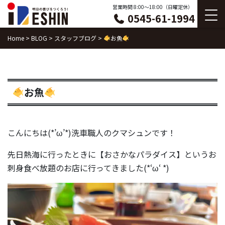
Skip
営業時間 8:00〜18:00（日曜定休）
0545-61-1994
to
content
Home
>
BLOG
>
スタッフブログ
>
お魚
お魚
こんにちは(*’ω’*)洗車職人のクマシュンです！
先日熱海に行ったときに【おさかなパラダイス】というお
刺身食べ放題のお店に行ってきました(*‘ω‘ *)