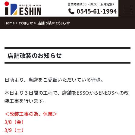
Skip
営業時間 8:00〜18:00（日曜定休）
0545-61-1994
to
content
Home
>
お知らせ
>
店舗改装のお知らせ
店舗改装のお知らせ
日頃より、当店をご愛顧いただいている皆様。
本日より３日間の工程で、店舗をESSOからENEOSへの改
装工事を行います。
＜改装工事の為、休業＞
3/8（金）
3/9（土）