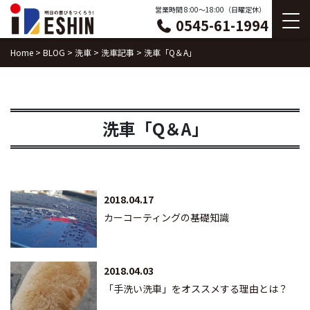
Skip
営業時間 8:00〜18:00（日曜定休）
0545-61-1994
to
content
Home
>
BLOG
>
洗車
>
洗車記事
>
洗車「Q＆A」
洗車「Q＆A」
2018.04.17
カーコーティングの基礎知識
2018.04.03
「手洗い洗車」をオススメする理由とは？