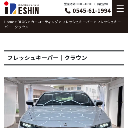
Skip
営業時間 8:00〜18:00（日曜定休）
0545-61-1994
to
content
Home
>
BLOG
>
カーコーティング
>
フレッシュキーパー
>
フレッシュキー
パー｜クラウン
フレッシュキーパー｜クラウン