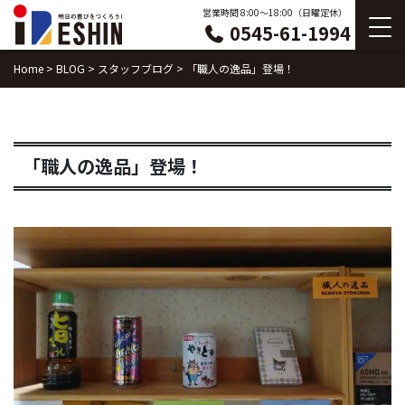
Skip
営業時間 8:00〜18:00（日曜定休）
0545-61-1994
to
content
Home
>
BLOG
>
スタッフブログ
>
「職人の逸品」登場！
「職人の逸品」登場！