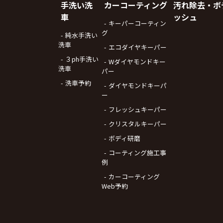
手洗い洗
カーコーティング
汚れ除去・ボ
車
ッシュ
キーパーコーティン
グ
純水手洗い
洗車
エコダイヤキーパー
３ph手洗い
Wダイヤモンドキー
洗車
パー
洗車予約
ダイヤモンドキーパ
ー
フレッシュキーパー
クリスタルキーパー
ボディ研磨
コーティング施工事
例
カーコーティング
Web予約