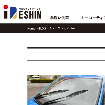
Skip
to
content
手洗い洗車
カーコーティ
Home
>
BLOG
>
カーケア
>
ワイパー
ブログ
会社案内