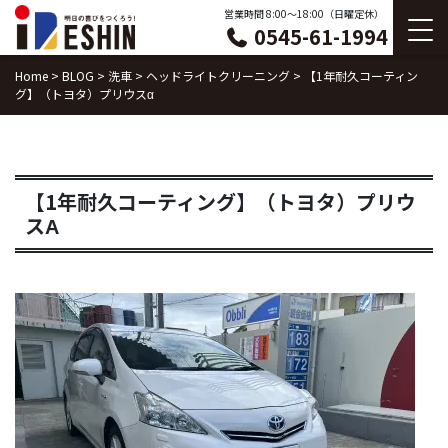
Skip
営業時間 8:00〜18:00（日曜定休）
0545-61-1994
to
content
Home
>
BLOG
>
洗車
>
ヘッドライトクリーニング
>
【1年耐久コーティン
グ】（トヨタ）プリウスα
【1年耐久コーティング】（トヨタ）プリウ
スΑ