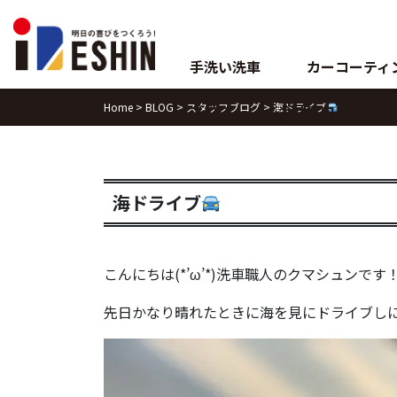
Skip
to
content
手洗い洗車
カーコーティ
Home
>
BLOG
>
スタッフブログ
>
海ドライブ
ブログ
会社案内
海ドライブ
こんにちは(*’ω’*)洗車職人のクマシュンです
先日かなり晴れたときに海を見にドライブしに行っ