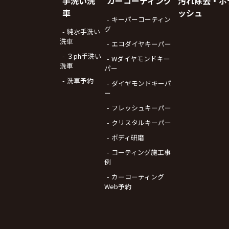
手洗い洗
カーコーティング
汚れ除去・ボ
車
ッシュ
キーパーコーティン
グ
純水手洗い
洗車
エコダイヤキーパー
３ph手洗い
Wダイヤモンドキー
洗車
パー
洗車予約
ダイヤモンドキーパ
ー
フレッシュキーパー
クリスタルキーパー
ボディ研磨
コーティング施工事
例
カーコーティング
Web予約