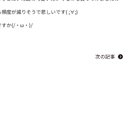
度が減りそうで悲しいです( ;∀;)
か(/・ω・)/
次の記事