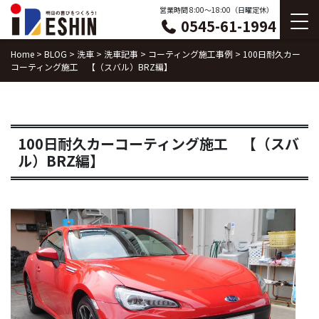
Skip
営業時間 8:00〜18:00（日曜定休）
0545-61-1994
to
content
Home
>
BLOG
>
洗車
>
洗車記事
>
コーティング施工事例
>
100日耐久カー
コーティング施工 【（スバル）BRZ編】
100日耐久カーコーティング施工 【（スバ
ル）BRZ編】