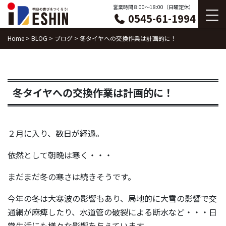
Skip
営業時間 8:00〜18:00（日曜定休）
0545-61-1994
to
content
Home
>
BLOG
>
ブログ
>
冬タイヤへの交換作業は計画的に！
冬タイヤへの交換作業は計画的に！
２月に入り、数日が経過。
依然として朝晩は寒く・・・
まだまだ冬の寒さは続きそうです。
今年の冬は大寒波の影響もあり、局地的に大雪の影響で交
通網が麻痺したり、水道管の破裂による断水など・・・日
常生活にも様々な影響を与えています。