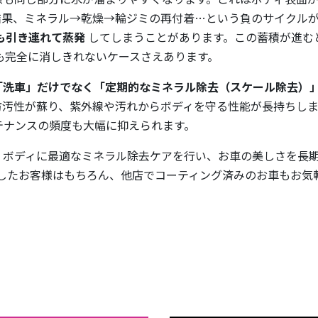
結果、ミネラル→乾燥→輪ジミの再付着…という負のサイクル
も引き連れて蒸発
してしまうことがあります。この蓄積が進む
も完全に消しきれないケースさえあります。
「洗車」だけでなく「定期的なミネラル除去（スケール除去）
防汚性が蘇り、紫外線や汚れからボディを守る性能が長持ちし
テナンスの頻度も大幅に抑えられます。
、ボディに最適なミネラル除去ケアを行い、お車の美しさを長期
工したお客様はもちろん、他店でコーティング済みのお車もお気