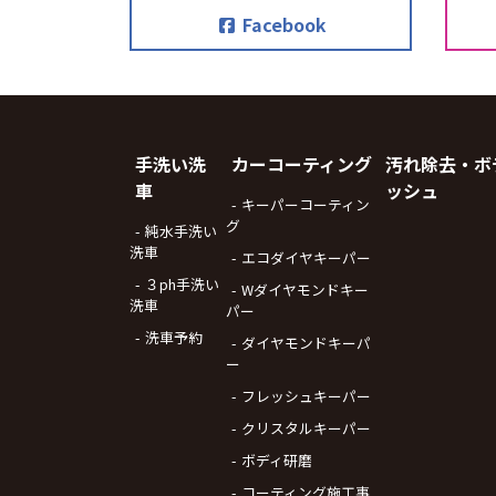
Facebook
手洗い洗
カーコーティング
汚れ除去・ボ
車
ッシュ
キーパーコーティン
グ
純水手洗い
洗車
エコダイヤキーパー
３ph手洗い
Wダイヤモンドキー
洗車
パー
洗車予約
ダイヤモンドキーパ
ー
フレッシュキーパー
クリスタルキーパー
ボディ研磨
コーティング施工事