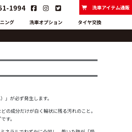
61-1994
洗車アイテム通販
ニング
洗車オプション
タイヤ交換
れ）」が必ず発生します。
などの成分だけが白く輪状に残る汚れのこと。
”です。
がミネラルでわずかに凸凹し、乾いた跡が「受