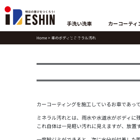
Skip
to
content
手洗い洗車
カーコーティ
Home
>
車のボディとミネラル汚れ
ブログ
会社案内
カーコーティングを施工しているお車であっ
ミネラル汚れとは、雨水や水道水がボディに
これ自体は一見軽い汚れに見えますが、放置す
一度輪ジミができると、次に水分が付着した