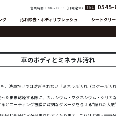
0545-
TEL
営業時間 8:00〜18:00（日曜定休）
ング
汚れ除去・ボディリフレッシュ
シートクリー
車のボディとミネラル汚れ
ても、洗車だけでは防ぎきれない「ミネラル汚れ（スケール汚
残ったまま乾燥する際に、カルシウム・マグネシウム・シリカ
るとコーティング被膜に深刻なダメージを与える“隠れた大敵
際も同じ部分に水が溜まりやすくなります。これはボディ表面