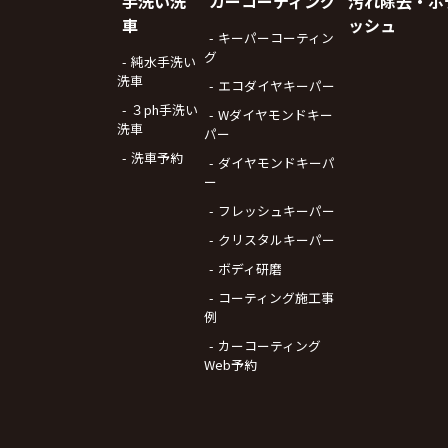
手洗い洗
カーコーティング
汚れ除去・ボ
車
ッシュ
キーパーコーティン
グ
純水手洗い
洗車
エコダイヤキーパー
３ph手洗い
Wダイヤモンドキー
洗車
パー
洗車予約
ダイヤモンドキーパ
ー
フレッシュキーパー
クリスタルキーパー
ボディ研磨
コーティング施工事
例
カーコーティング
Web予約