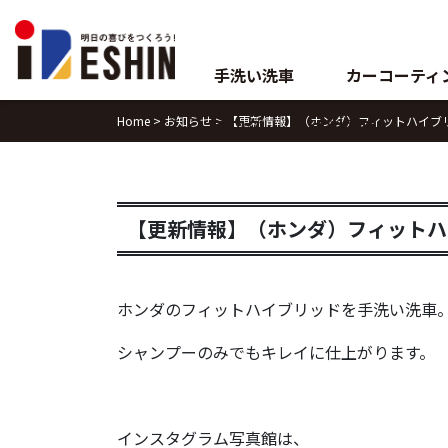
Skip
to
content
手洗い洗車
カーコーティ
Home
>
お知らせ
>
【更新情報】（ホンダ）フィットハイブ
ブログ
会社案内
【更新情報】（ホンダ）フィットハ
ホンダのフィットハイブリッドを手洗い洗車
シャンプーのみでもキレイに仕上がります。
インスタグラム写真館は、