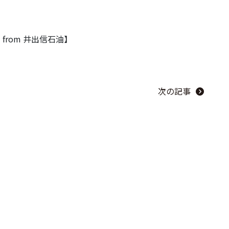
rom 井出信石油】
次の記事