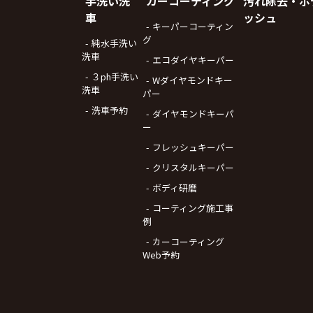
手洗い洗
カーコーティング
汚れ除去・ボ
車
ッシュ
キーパーコーティン
グ
純水手洗い
洗車
エコダイヤキーパー
３ph手洗い
Wダイヤモンドキー
洗車
パー
洗車予約
ダイヤモンドキーパ
ー
フレッシュキーパー
クリスタルキーパー
ボディ研磨
コーティング施工事
例
カーコーティング
Web予約