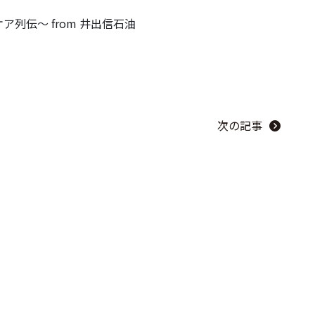
列伝～ from 井出信石油
次の記事