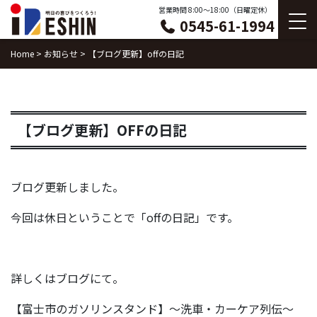
Skip
営業時間 8:00〜18:00（日曜定休）
0545-61-1994
to
content
Home
>
お知らせ
>
【ブログ更新】offの日記
【ブログ更新】OFFの日記
ブログ更新しました。
今回は休日ということで「offの日記」です。
詳しくはブログにて。
【富士市のガソリンスタンド】～洗車・カーケア列伝～