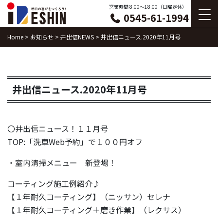
Skip
営業時間 8:00〜18:00（日曜定休）
0545-61-1994
to
content
Home
>
お知らせ
>
井出信NEWS
>
井出信ニュース.2020年11月号
井出信ニュース.2020年11月号
〇井出信ニュース！１１月号
TOP:「洗車Web予約」で１００円オフ
・室内清掃メニュー 新登場！
コーティング施工例紹介♪
【１年耐久コーティング】（ニッサン）セレナ
【１年耐久コーティング＋磨き作業】（レクサス）