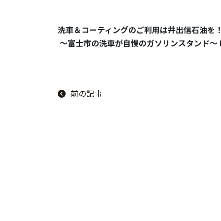
洗車＆コーティングのご利用は井出信石油を
～富士市の洗車が自慢のガソリンスタンド～ Let’s 
前の記事