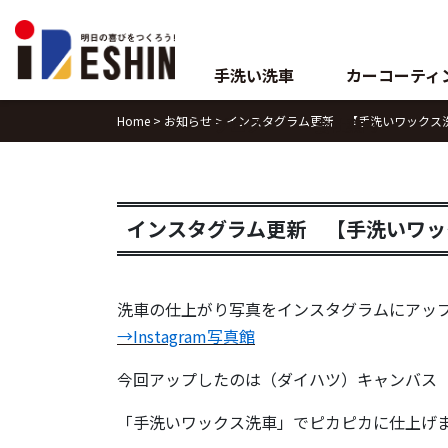
Skip
to
content
手洗い洗車
カーコーティ
Home
>
お知らせ
>
インスタグラム更新 【手洗いワックス
ブログ
会社案内
インスタグラム更新 【手洗いワッ
洗車の仕上がり写真をインスタグラムにアッ
→Instagram写真館
今回アップしたのは（ダイハツ）キャンバス
「手洗いワックス洗車」でピカピカに仕上げ