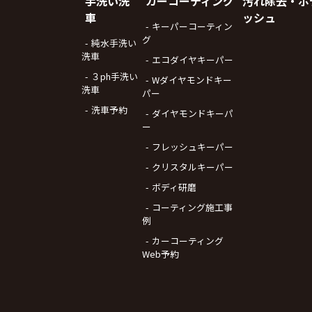
手洗い洗
カーコーティング
汚れ除去・ボ
車
ッシュ
キーパーコーティン
グ
純水手洗い
洗車
エコダイヤキーパー
３ph手洗い
Wダイヤモンドキー
洗車
パー
洗車予約
ダイヤモンドキーパ
ー
フレッシュキーパー
クリスタルキーパー
ボディ研磨
コーティング施工事
例
カーコーティング
Web予約