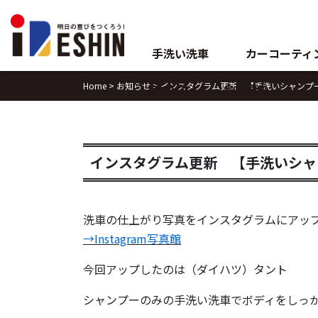
Skip
to
content
手洗い洗車
カーコーティ
Home
>
お知らせ
>
インスタグラム更新 【手洗いシャンプ
ブログ
会社案内
インスタグラム更新 【手洗いシャ
洗車の仕上がり写真をインスタグラムにアッ
→Instagram写真館
今回アップしたのは（ダイハツ）タント
シャンプーのみの手洗い洗車でボディをしっ