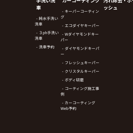
手洗い洗
カーコーティング
汚れ除去・ボ
車
ッシュ
キーパーコーティン
グ
純水手洗い
洗車
エコダイヤキーパー
３ph手洗い
Wダイヤモンドキー
洗車
パー
洗車予約
ダイヤモンドキーパ
ー
フレッシュキーパー
クリスタルキーパー
ボディ研磨
コーティング施工事
例
カーコーティング
Web予約