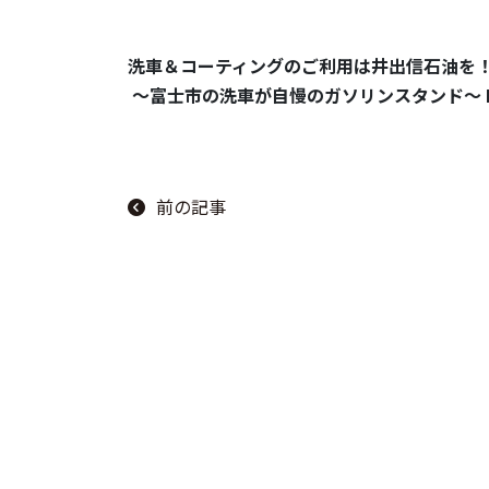
洗車＆コーティングのご利用は井出信石油を
～富士市の洗車が自慢のガソリンスタンド～ Let’s 
前の記事