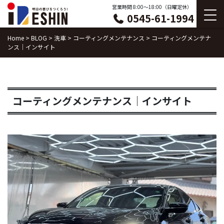
Skip
営業時間 8:00〜18:00（日曜定休）
0545-61-1994
to
content
Home
>
BLOG
>
洗車
>
コーティングメンテナンス
>
コーティングメンテナ
ンス｜インサイト
コーティングメンテナンス｜インサイト