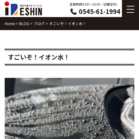
Skip
営業時間 8:00〜18:00（日曜定休）
0545-61-1994
to
content
Home
>
BLOG
>
ブログ
>
すごいぞ！イオン水！
すごいぞ！イオン水！