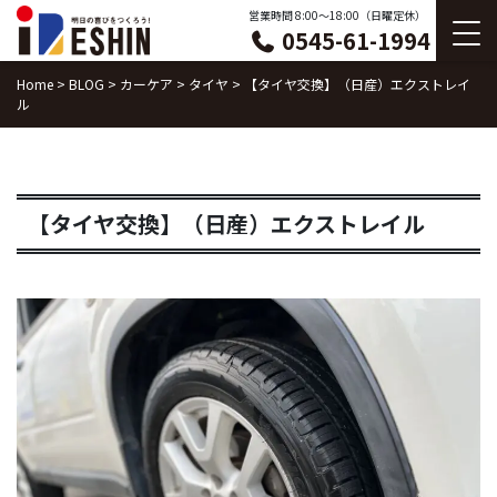
Skip
営業時間 8:00〜18:00（日曜定休）
0545-61-1994
to
content
Home
>
BLOG
>
カーケア
>
タイヤ
>
【タイヤ交換】（日産）エクストレイ
ル
【タイヤ交換】（日産）エクストレイル