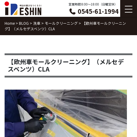
Skip
営業時間 8:00〜18:00（日曜定休）
0545-61-1994
to
content
Home
>
BLOG
>
洗車
>
モールクリーニング
>
【欧州車モールクリーニン
グ】（メルセデスベンツ）CLA
【欧州車モールクリーニング】（メルセデ
スベンツ）CLA