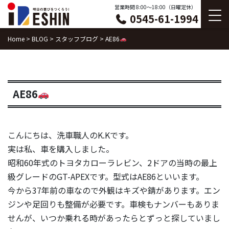
Skip
営業時間 8:00〜18:00（日曜定休）
0545-61-1994
to
content
Home
>
BLOG
>
スタッフブログ
>
AE86
AE86
こんにちは、洗車職人のK.Kです。
実は私、車を購入しました。
昭和60年式のトヨタカローラレビン、2ドアの当時の最上
級グレードのGT-APEXです。型式はAE86といいます。
今から37年前の車なので外観はキズや錆があります。エン
ジンや足回りも整備が必要です。車検もナンバーもありま
せんが、いつか乗れる時があったらとずっと探していまし