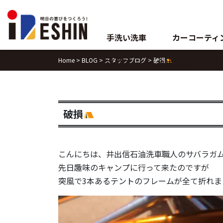
Skip
to
content
手洗い洗車
カーコーティ
Home
>
BLOG
>
スタッフブログ
>
破損
ブログ
会社案内
破損
こんにちは、井出信石油洗車職人のサバラガ
先日趣味のキャンプに行って来たのですが
突風で3本あるテントのフレームが全て折れま