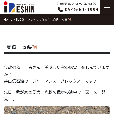
Skip
営業時間 8:00〜18:00（日曜定休）
0545-61-1994
to
content
Home
>
BLOG
>
スタッフブログ
>
虎鉄 っ栗
虎鉄 っ栗
食欲の秋！ 皆さん 美味しい秋の味覚 楽しんでいます
か？
井出信石油の ジャーマンスープレックス です♪
先日 我が家の愛犬 虎鉄の散歩の途中で 栗 を 発
見 ♪