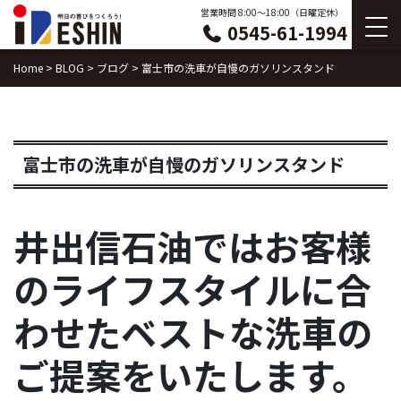
Skip
営業時間 8:00〜18:00（日曜定休）
0545-61-1994
to
content
Home
>
BLOG
>
ブログ
>
富士市の洗車が自慢のガソリンスタンド
富士市の洗車が自慢のガソリンスタンド
井出信石油ではお客様
のライフスタイルに合
わせたベストな洗車の
ご提案をいたします。