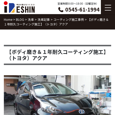
Skip
営業時間 8:00〜18:00（日曜定休）
0545-61-1994
to
content
Home
>
BLOG
>
洗車
>
洗車記事
>
コーティング施工事例
>
【ボディ磨き＆
１年耐久コーティング施工】（トヨタ）アクア
【ボディ磨き＆１年耐久コーティング施工】
（トヨタ）アクア