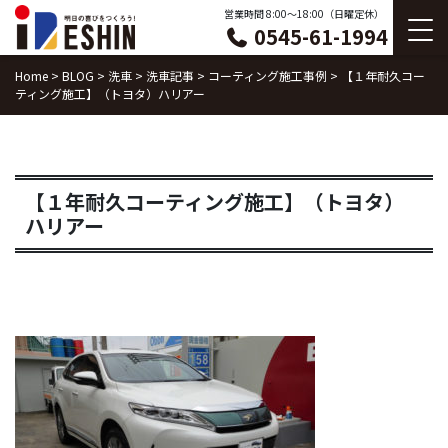
Skip
営業時間 8:00〜18:00（日曜定休）
0545-61-1994
to
content
Home
>
BLOG
>
洗車
>
洗車記事
>
コーティング施工事例
>
【１年耐久コー
ティング施工】（トヨタ）ハリアー
【１年耐久コーティング施工】（トヨタ）
ハリアー