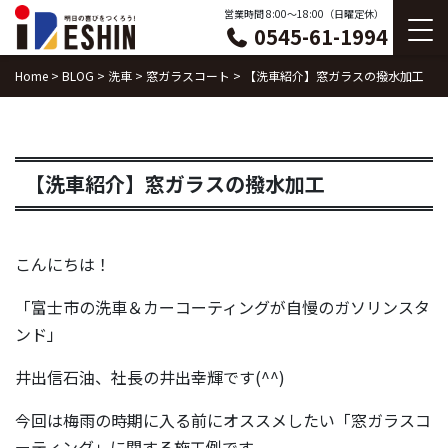
Skip
営業時間 8:00〜18:00（日曜定休）
0545-61-1994
to
content
Home
>
BLOG
>
洗車
>
窓ガラスコート
>
【洗車紹介】窓ガラスの撥水加工
【洗車紹介】窓ガラスの撥水加工
こんにちは！
「富士市の洗車＆カーコーティングが自慢のガソリンスタ
ンド」
井出信石油、社長の井出幸輝です(^^)
今回は梅雨の時期に入る前にオススメしたい「窓ガラスコ
ーティング」に関する施工例です。