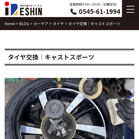
Skip
営業時間 8:00〜18:00（日曜定休）
0545-61-1994
to
content
Home
>
BLOG
>
カーケア
>
タイヤ
>
タイヤ交換｜キャストスポーツ
タイヤ交換｜キャストスポーツ